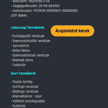
•
Adószám: 14609190-2-20
•
Cégjegyzékszám:
20-09-069160
•
Számlaszám:
11731018-29900813-00000000
(OTP BANK)
Lakossági Termékeink
Árajánlatot kérek
•
Esővízgyűjtő rendszer
•
Szennyvíztisztító rendszer
• Gyorspince
•
Relax Dézsa
•
Szennyvíztároló rendszer
•
Átemelő akna
•
Tudástár
Ipari Termékeink
•
Tüzivíz tartály
•
Zsírfogó rendszer
•
Olajfogó rendszer
•
Átemelőakna – ipari
•
Vállalati esővízgyűjtés
•
Tudástár