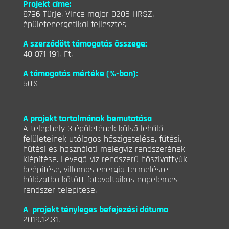
Projekt címe:
8796 Türje, Vince major 0206 HRSZ.
épületenergetikai fejlesztés
A szerződött támogatás összege
:
40 871 191,-Ft
,
A támogatás mértéke (%-ban):
50%
A projekt tartalmának bemutatása
A telephely 3 épületének külső lehűlő
felületeinek utólagos hőszigetelése, fűtési,
hűtési és használati melegvíz rendszerének
kiépítése. Levegő-víz rendszerű hőszivattyúk
beépítése, villamos energia termelésre
hálózatba kötött fotovoltaikus napelemes
rendszer telepítése.
A
projekt tényleges befejezési dátuma
2019.12.31.