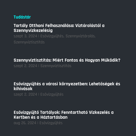
Tudástár
Tartály Otthoni Felhasználása: Víztárolástól a
Szennyvízkezelésig
szept 3, 2024
|
Esővízgyűjtés
,
Szennyvíztárolás
,
Szennyvíztisztítás
Szennyvíztisztítás: Miért Fontos és Hogyan Működik?
szept 2, 2024
|
Szennyvíztisztítás
Esővízgyűjtés a városi környezetben: Lehetőségek és
kihívások
szept 2, 2024
|
Esővízgyűjtés
Esővízgyűjtő Tartályok: Fenntartható Vízkezelés a
Kertben és a Háztartásban
aug 26, 2024
|
Esővízgyűjtés