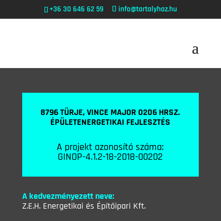
+36 30 646 62 59
info@tartalyhaz.hu
8796 TÜRJE, VINCE MAJOR 0206 HRSZ.
ÉPÜLETENERGETIKAI FEJLESZTÉS
A projekt azonosító száma:
GINOP-4.1.2-18-2018-00202
A kedvezményezett neve:
Z.E.H. Energetikai és Építőipari Kft.