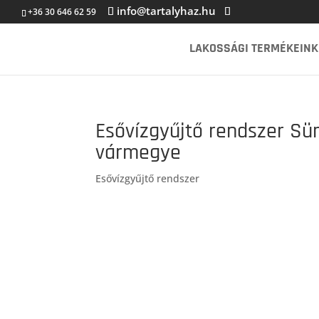
info@tartalyhaz.hu
+36 30 646 62 59
LAKOSSÁGI TERMÉKEINK
Esővízgyűjtő rendszer S
vármegye
Esővízgyűjtő rendszer