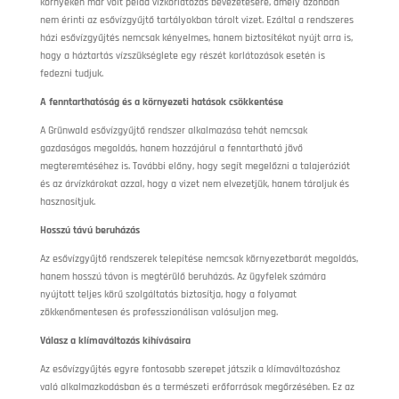
környékén már volt példa vízkorlátozás bevezetésére, amely azonban
nem érinti az esővízgyűjtő tartályokban tárolt vizet. Ezáltal a rendszeres
házi esővízgyűjtés nemcsak kényelmes, hanem biztosítékot nyújt arra is,
hogy a háztartás vízszükséglete egy részét korlátozások esetén is
fedezni tudjuk.
A fenntarthatóság és a környezeti hatások csökkentése
A Grünwald esővízgyűjtő rendszer alkalmazása tehát nemcsak
gazdaságos megoldás, hanem hozzájárul a fenntartható jövő
megteremtéséhez is. További előny, hogy segít megelőzni a talajeróziót
és az árvízkárokat azzal, hogy a vizet nem elvezetjük, hanem tároljuk és
hasznosítjuk.
Hosszú távú beruházás
Az esővízgyűjtő rendszerek telepítése nemcsak környezetbarát megoldás,
hanem hosszú távon is megtérülő beruházás. Az ügyfelek számára
nyújtott teljes körű szolgáltatás biztosítja, hogy a folyamat
zökkenőmentesen és professzionálisan valósuljon meg.
Válasz a klímaváltozás kihívásaira
Az esővízgyűjtés egyre fontosabb szerepet játszik a klímaváltozáshoz
való alkalmazkodásban és a természeti erőforrások megőrzésében. Ez az