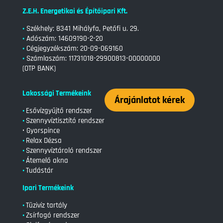
Z.E.H. Energetikai és Építőipari Kft.
•
Székhely: 8341 Mihályfa, Petőfi u. 29.
•
Adószám: 14609190-2-20
•
Cégjegyzékszám:
20-09-069160
•
Számlaszám:
11731018-29900813-00000000
(OTP BANK)
Lakossági Termékeink
Árajánlatot kérek
•
Esővízgyűjtő rendszer
•
Szennyvíztisztító rendszer
• Gyorspince
•
Relax Dézsa
•
Szennyvíztároló rendszer
•
Átemelő akna
•
Tudástár
Ipari Termékeink
•
Tüzivíz tartály
•
Zsírfogó rendszer