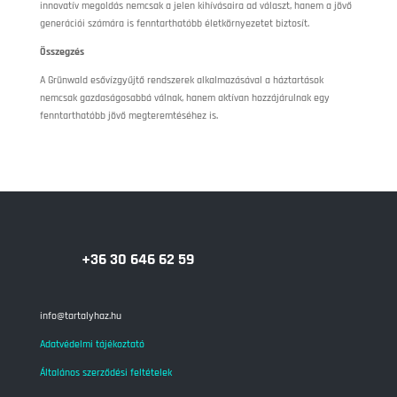
innovatív megoldás nemcsak a jelen kihívásaira ad választ, hanem a jövő
generációi számára is fenntarthatóbb életkörnyezetet biztosít.
Összegzés
A Grünwald esővízgyűjtő rendszerek alkalmazásával a háztartások
nemcsak gazdaságosabbá válnak, hanem aktívan hozzájárulnak egy
fenntarthatóbb jövő megteremtéséhez is.
+36 30 646 62 59
info@tartalyhaz.hu
Adatvédelmi tájékoztató
Általános szerződési feltételek