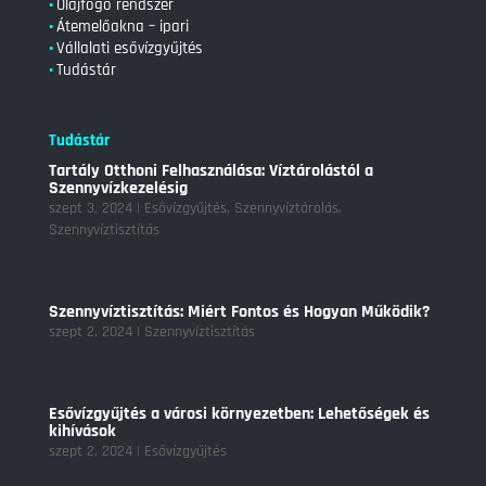
•
Olajfogó rendszer
•
Átemelőakna – ipari
•
Vállalati esővízgyűjtés
•
Tudástár
Tudástár
Tartály Otthoni Felhasználása: Víztárolástól a
Szennyvízkezelésig
szept 3, 2024
|
Esővízgyűjtés
,
Szennyvíztárolás
,
Szennyvíztisztítás
Szennyvíztisztítás: Miért Fontos és Hogyan Működik?
szept 2, 2024
|
Szennyvíztisztítás
Esővízgyűjtés a városi környezetben: Lehetőségek és
kihívások
szept 2, 2024
|
Esővízgyűjtés