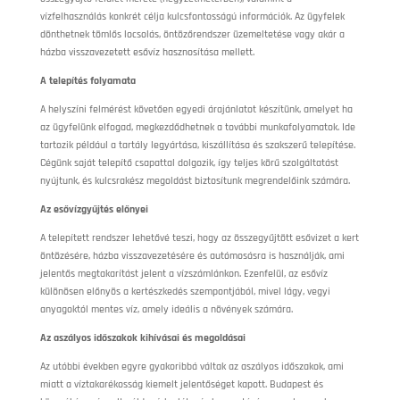
vízfelhasználás konkrét célja kulcsfontosságú információk. Az ügyfelek
dönthetnek tömlős locsolás, öntözőrendszer üzemeltetése vagy akár a
házba visszavezetett esővíz hasznosítása mellett.
A telepítés folyamata
A helyszíni felmérést követően egyedi árajánlatot készítünk, amelyet ha
az ügyfelünk elfogad, megkezdődhetnek a további munkafolyamatok. Ide
tartozik például a tartály legyártása, kiszállítása és szakszerű telepítése.
Cégünk saját telepítő csapattal dolgozik, így teljes körű szolgáltatást
nyújtunk, és kulcsrakész megoldást biztosítunk megrendelőink számára.
Az esővízgyűjtés előnyei
A telepített rendszer lehetővé teszi, hogy az összegyűjtött esővizet a kert
öntözésére, házba visszavezetésére és autómosásra is használják, ami
jelentős megtakarítást jelent a vízszámlánkon. Ezenfelül, az esővíz
különösen előnyös a kertészkedés szempontjából, mivel lágy, vegyi
anyagoktól mentes víz, amely ideális a növények számára.
Az aszályos időszakok kihívásai és megoldásai
Az utóbbi években egyre gyakoribbá váltak az aszályos időszakok, ami
miatt a víztakarékosság kiemelt jelentőséget kapott. Budapest és