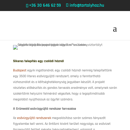
+36 30 646 62 59
info@tartalyhaz.hu
Sikeres telepítés egy családi háznál
Budapest
egyik ingatlanánál, egy családi háznál nemrég telepítettünk
egy 3500 literes esővízgyűjtő rendszert, amely a fenntartható
vízhasználat és a költséghatékonyság jegyében készült. A projekt
részletes előkészítés és gondos tervezés eredménye volt, amelynek során
szakértőink helyszíni felmérést végeztek, hogy a legoptimálisabb
megoldást nyújthassuk az ügyfél számára.
A Grünwald esővízgyűjtő rendszer tervezése
Az
esővízgyűjtő rendszerek
megvalósítása során számos tényezőt
figyelembe kell venni. Az öntözni kívánt terület nagysága, az esővizet
összegyűjtő felület mérete (négyzetméterben), valamint a