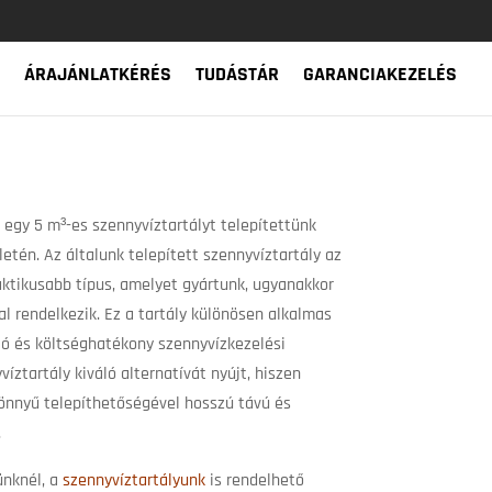
ÁRAJÁNLATKÉRÉS
TUDÁSTÁR
GARANCIAKEZELÉS
egy 5 m³-es szennyvíztartályt telepítettünk
letén. Az általunk telepített szennyvíztartály az
aktikusabb típus, amelyet gyártunk, ugyanakkor
 rendelkezik. Ez a tartály különösen alkalmas
ó és költséghatékony szennyvízkezelési
íztartály kiváló alternatívát nyújt, hiszen
könnyű telepíthetőségével hosszú távú és
.
nknél, a
szennyvíztartályunk
is rendelhető