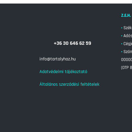
Z.E.H.
•
Szék
•
Adós
+36 30 646 62 59
•
Cég
•
Szá
info@tartalyhaz.hu
0000
(OTP 
Adatvédelmi tájékoztató
Általános szerződési feltételek