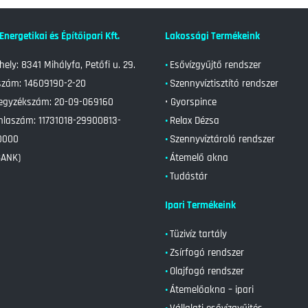
 Energetikai és Építőipari Kft.
Lakossági Termékeink
hely: 8341 Mihályfa, Petőfi u. 29.
•
Esővízgyűjtő rendszer
zám: 14609190-2-20
•
Szennyvíztisztító rendszer
jegyzékszám:
20-09-069160
• Gyorspince
mlaszám:
11731018-29900813-
•
Relax Dézsa
0000
•
Szennyvíztároló rendszer
BANK)
•
Átemelő akna
•
Tudástár
Ipari Termékeink
•
Tüzivíz tartály
•
Zsírfogó rendszer
•
Olajfogó rendszer
•
Átemelőakna – ipari