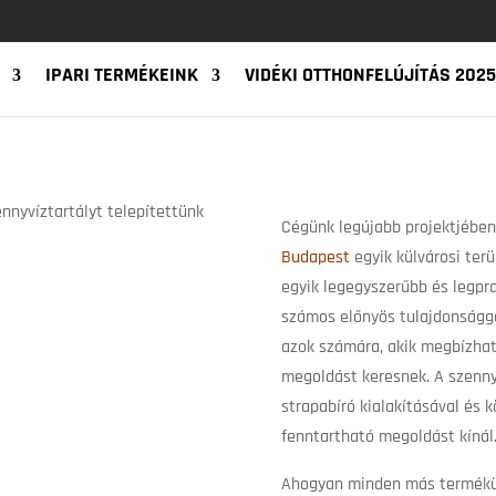
IPARI TERMÉKEINK
VIDÉKI OTTHONFELÚJÍTÁS 2025
Cégünk legújabb projektjében 
Budapest
egyik külvárosi terü
egyik legegyszerűbb és legpr
számos előnyös tulajdonsággal
azok számára, akik megbízhat
megoldást keresnek. A szennyv
strapabíró kialakításával és 
fenntartható megoldást kínál
Ahogyan minden más termékü