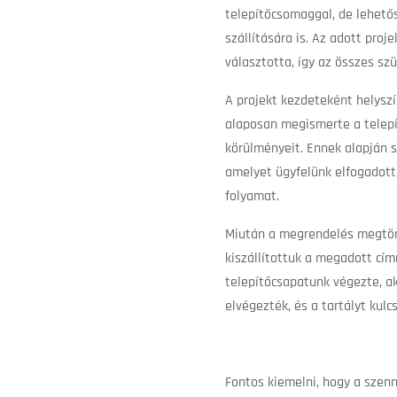
telepítőcsomaggal, de lehetős
szállítására is. Az adott proje
választotta, így az összes sz
A projekt kezdeteként helyszín
alaposan megismerte a telepí
körülményeit. Ennek alapján s
amelyet ügyfelünk elfogadott, 
folyamat.
Miután a megrendelés megtört
kiszállítottuk a megadott címr
telepítőcsapatunk végezte, a
elvégezték, és a tartályt kul
Fontos kiemelni, hogy a szenn