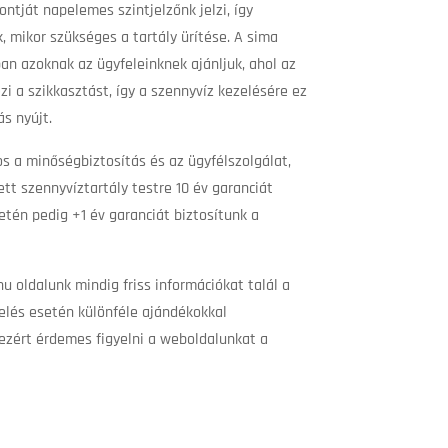
ntját napelemes szintjelzőnk jelzi, így
, mikor szükséges a tartály ürítése. A sima
an azoknak az ügyfeleinknek ajánljuk, ahol az
 a szikkasztást, így a szennyvíz kezelésére ez
s nyújt.
 a minőségbiztosítás és az ügyfélszolgálat,
ett szennyvíztartály testre 10 év garanciát
etén pedig +1 év garanciát biztosítunk a
hu oldalunk mindig friss információkat talál a
elés esetén különféle ajándékokkal
ezért érdemes figyelni a weboldalunkat a