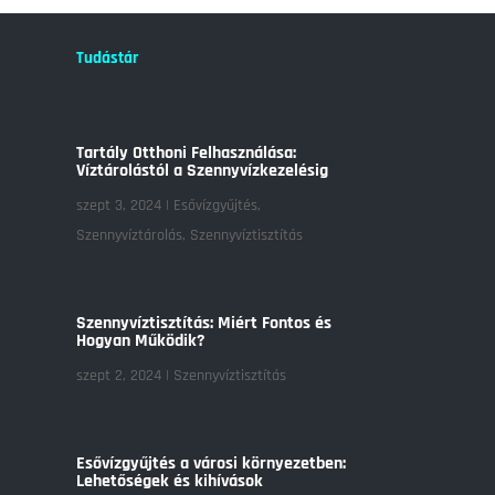
Tudástár
Tartály Otthoni Felhasználása:
Víztárolástól a Szennyvízkezelésig
szept 3, 2024
|
Esővízgyűjtés
,
Szennyvíztárolás
,
Szennyvíztisztítás
Szennyvíztisztítás: Miért Fontos és
Hogyan Működik?
szept 2, 2024
|
Szennyvíztisztítás
Esővízgyűjtés a városi környezetben:
Lehetőségek és kihívások