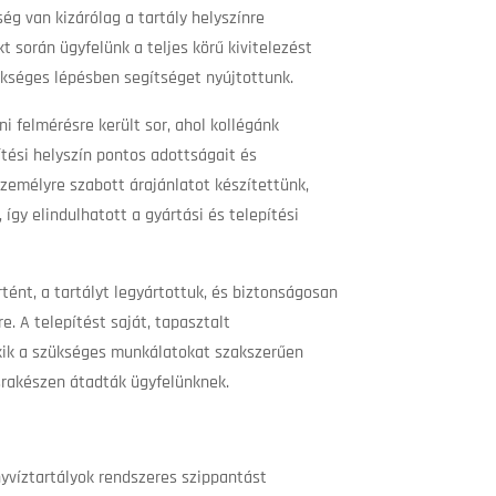
ég van kizárólag a tartály helyszínre
kt során ügyfelünk a teljes körű kivitelezést
ükséges lépésben segítséget nyújtottunk.
i felmérésre került sor, ahol kollégánk
tési helyszín pontos adottságait és
zemélyre szabott árajánlatot készítettünk,
így elindulhatott a gyártási és telepítési
ént, a tartályt legyártottuk, és biztonságosan
e. A telepítést saját, tapasztalt
kik a szükséges munkálatokat szakszerűen
csrakészen átadták ügyfelünknek.
yvíztartályok rendszeres szippantást