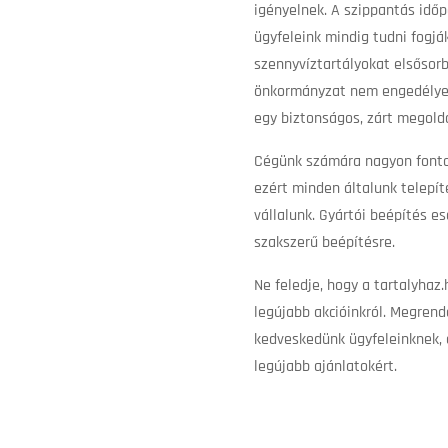
igényelnek. A szippantás időpo
ügyfeleink mindig tudni fogják
szennyvíztartályokat elsősorb
önkormányzat nem engedélyezi
egy biztonságos, zárt megoldá
Cégünk számára nagyon fontos
ezért minden általunk telepít
vállalunk. Gyártói beépítés es
szakszerű beépítésre.
Ne feledje, hogy a tartalyhaz.
legújabb akcióinkról. Megrend
kedveskedünk ügyfeleinknek, 
legújabb ajánlatokért.