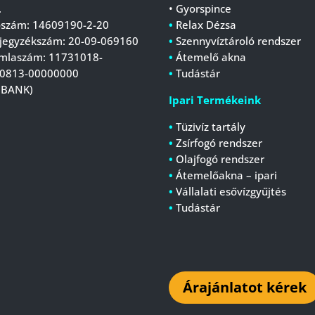
.
• Gyorspince
szám: 14609190-2-20
•
Relax Dézsa
jegyzékszám:
20-09-069160
•
Szennyvíztároló rendszer
mlaszám:
11731018-
•
Átemelő akna
0813-00000000
•
Tudástár
 BANK)
Ipari Termékeink
•
Tüzivíz tartály
•
Zsírfogó rendszer
•
Olajfogó rendszer
•
Átemelőakna – ipari
•
Vállalati esővízgyűjtés
•
Tudástár
Árajánlatot kérek