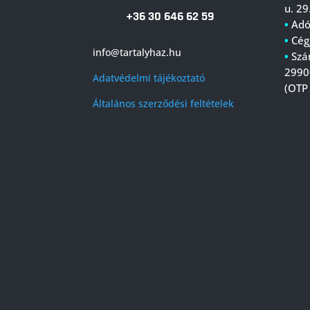
u. 29
+36 30 646 62 59
•
Adó
•
Cég
info@tartalyhaz.hu
•
Szá
2990
Adatvédelmi tájékoztató
(OTP
Általános szerződési feltételek