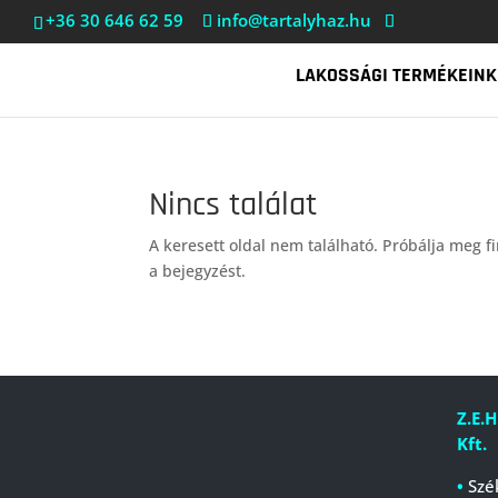
+36 30 646 62 59
info@tartalyhaz.hu
LAKOSSÁGI TERMÉKEINK
Nincs találat
A keresett oldal nem található. Próbálja meg fi
a bejegyzést.
Z.E.H
Kft.
•
Szé