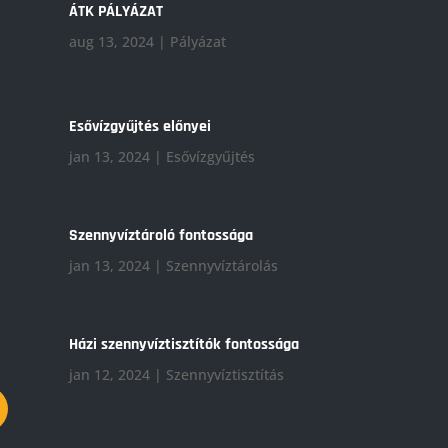
ÁTK PÁLYÁZAT
aug 13, 2024
|
Pályázat
Esővízgyűjtés előnyei
jan 13, 2024
|
Esővízgyűjtés
Szennyvíztároló fontossága
jan 13, 2024
|
Szennyvíztárolás
Házi szennyvíztisztítók fontossága
jan 12, 2024
|
Szennyvíztisztítás