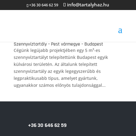
info@tartalyhaz.hu
+36 30 646 62 59
Szennyvíztartály – Pest vármegye – Budapest
Cégünk legújabb projektjében egy 5 m³-es
szennyvíztartályt telepítettünk Budapest egyik
külvárosi területén. Az általunk telepített
szennyvíztartály az egyik legegyszerűbb és
legpraktikusabb típus, amelyet gyártunk,
ugyanakkor számos előnyös tulajdonsággal...
+36 30 646 62 59