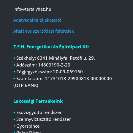
info@tartalyhaz.hu
Adatvédelmi tájékoztató
Általános szerződési feltételek
Z.E.H. Energetikai és Építőipari Kft.
•
Székhely: 8341 Mihályfa, Petőfi u. 29.
•
Adószám: 14609190-2-20
•
Cégjegyzékszám:
20-09-069160
•
Számlaszám:
11731018-29900813-00000000
(OTP BANK)
Lakossági Termékeink
•
Esővízgyűjtő rendszer
•
Szennyvíztisztító rendszer
• Gyorspince
•
Relax Dézsa