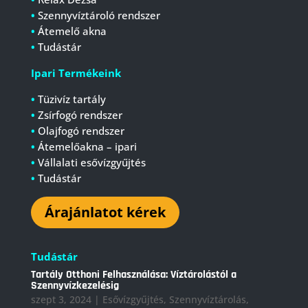
•
Szennyvíztároló rendszer
•
Átemelő akna
•
Tudástár
Ipari Termékeink
•
Tüzivíz tartály
•
Zsírfogó rendszer
•
Olajfogó rendszer
•
Átemelőakna – ipari
•
Vállalati esővízgyűjtés
•
Tudástár
Árajánlatot kérek
Tudástár
Tartály Otthoni Felhasználása: Víztárolástól a
Szennyvízkezelésig
szept 3, 2024
|
Esővízgyűjtés
,
Szennyvíztárolás
,