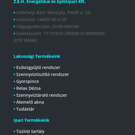
Z.E.H. Energetikai és Építőipari Kft.
•
Székhely: 8341 Mihályfa, Petőfi u. 29.
•
Adószám: 14609190-2-20
•
Cégjegyzékszám:
20-09-069160
•
Számlaszám:
11731018-29900813-00000000
(OTP BANK)
Lakossági Termékeink
•
Esővízgyűjtő rendszer
•
Szennyvíztisztító rendszer
• Gyorspince
•
Relax Dézsa
•
Szennyvíztároló rendszer
•
Átemelő akna
•
Tudástár
Ipari Termékeink
•
Tüzivíz tartály