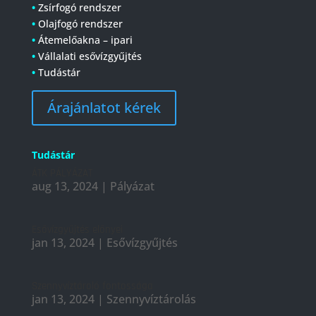
•
Zsírfogó rendszer
•
Olajfogó rendszer
•
Átemelőakna – ipari
•
Vállalati esővízgyűjtés
•
Tudástár
Árajánlatot kérek
Tudástár
ÁTK PÁLYÁZAT
aug 13, 2024
|
Pályázat
Esővízgyűjtés előnyei
jan 13, 2024
|
Esővízgyűjtés
Szennyvíztároló fontossága
jan 13, 2024
|
Szennyvíztárolás