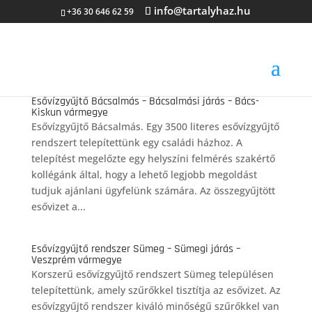
info@tartalyhaz.hu
+36 30 646 62 59
Esővízgyűjtő Bácsalmás – Bácsalmási járás – Bács-
Kiskun vármegye
Esővízgyűjtő Bácsalmás. Egy 3500 literes esővízgyűjtő
rendszert telepítettünk egy családi házhoz. A
telepítést megelőzte egy helyszíni felmérés szakértő
kollégánk által, hogy a lehető legjobb megoldást
tudjuk ajánlani ügyfelünk számára. Az összegyűjtött
esővizet a...
Esővízgyűjtő rendszer Sümeg – Sümegi járás –
Veszprém vármegye
Korszerű esővízgyűjtő rendszert Sümeg településen
telepítettünk, amely szűrőkkel tisztítja az esővizet. Az
esővízgyűjtő rendszer kiváló minőségű szűrőkkel van