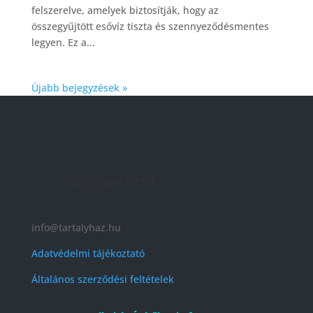
felszerelve, amelyek biztosítják, hogy az
összegyűjtött esővíz tiszta és szennyeződésmentes
legyen. Ez a...
Újabb bejegyzések »
+36 30 646 62 59
info@tartalyhaz.hu
Adatvédelmi tájékoztató
Általános szerződési feltételek