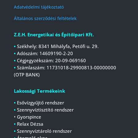
Adatvédelmi tájékoztató
Általános szerződési feltételek
Z.E.H. Energetikai és Építőipari Kft.
•
Székhely: 8341 Mihályfa, Petőfi u. 29.
•
Adószám: 14609190-2-20
•
Cégjegyzékszám:
20-09-069160
•
Számlaszám:
11731018-29900813-00000000
(OTP BANK)
Lakossági Termékeink
•
Esővízgyűjtő rendszer
•
Szennyvíztisztító rendszer
• Gyorspince
•
Relax Dézsa
•
Szennyvíztároló rendszer