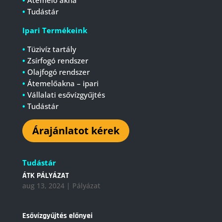
•
Átemelő akna
•
Tudástár
Ipari Termékeink
•
Tüzivíz tartály
•
Zsírfogó rendszer
•
Olajfogó rendszer
•
Átemelőakna – ipari
•
Vállalati esővízgyűjtés
•
Tudástár
Árajánlatot kérek
Tudástár
ÁTK PÁLYÁZAT
aug 13, 2024
|
Pályázat
Esővízgyűjtés előnyei