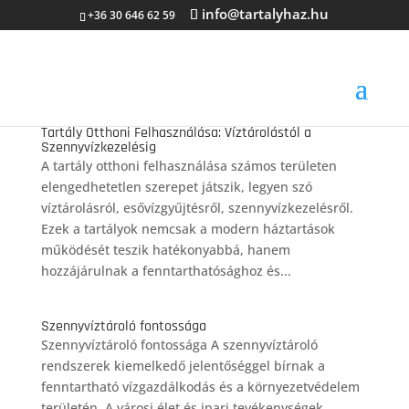
info@tartalyhaz.hu
+36 30 646 62 59
Tartály Otthoni Felhasználása: Víztárolástól a
Szennyvízkezelésig
A tartály otthoni felhasználása számos területen
elengedhetetlen szerepet játszik, legyen szó
víztárolásról, esővízgyűjtésről, szennyvízkezelésről.
Ezek a tartályok nemcsak a modern háztartások
működését teszik hatékonyabbá, hanem
hozzájárulnak a fenntarthatósághoz és...
Szennyvíztároló fontossága
Szennyvíztároló fontossága A szennyvíztároló
rendszerek kiemelkedő jelentőséggel bírnak a
fenntartható vízgazdálkodás és a környezetvédelem
területén. A városi élet és ipari tevékenységek