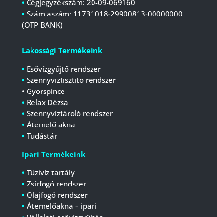
•
Cégjegyzékszám:
20-09-069160
•
Számlaszám:
11731018-29900813-00000000
(OTP BANK)
Lakossági Termékeink
•
Esővízgyűjtő rendszer
•
Szennyvíztisztító rendszer
• Gyorspince
•
Relax Dézsa
•
Szennyvíztároló rendszer
•
Átemelő akna
•
Tudástár
Ipari Termékeink
•
Tüzivíz tartály
•
Zsírfogó rendszer
•
Olajfogó rendszer
•
Átemelőakna – ipari