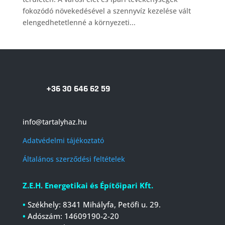
fokozódó növekedésével a szennyvíz kezelése vált
elengedhetetlenné a környezeti...
+36 30 646 62 59
info@tartalyhaz.hu
Adatvédelmi tájékoztató
Általános szerződési feltételek
Z.E.H. Energetikai és Építőipari Kft.
•
Székhely: 8341 Mihályfa, Petőfi u. 29.
•
Adószám: 14609190-2-20