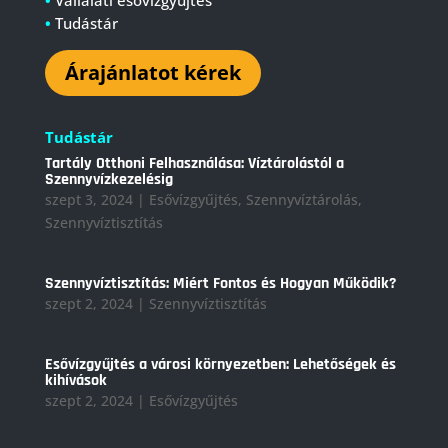
•
Vállalati esővízgyűjtés
•
Tudástár
Árajánlatot kérek
Tudástár
Tartály Otthoni Felhasználása: Víztárolástól a
Szennyvízkezelésig
szept 3, 2024
|
Esővízgyűjtés
,
Szennyvíztárolás
,
Szennyvíztisztítás
Szennyvíztisztítás: Miért Fontos és Hogyan Működik?
szept 2, 2024
|
Szennyvíztisztítás
Esővízgyűjtés a városi környezetben: Lehetőségek és
kihívások
szept 2, 2024
|
Esővízgyűjtés