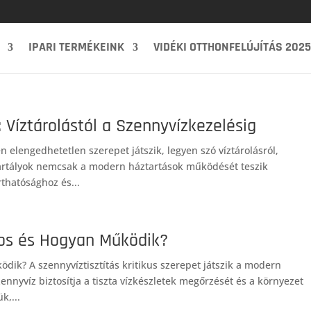
IPARI TERMÉKEINK
VIDÉKI OTTHONFELÚJÍTÁS 2025
: Víztárolástól a Szennyvízkezelésig
n elengedhetetlen szerepet játszik, legyen szó víztárolásról,
 tartályok nemcsak a modern háztartások működését teszik
thatósághoz és...
ntos és Hogyan Működik?
ödik? A szennyvíztisztítás kritikus szerepet játszik a modern
nnyvíz biztosítja a tiszta vízkészletek megőrzését és a környezet
k,...