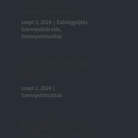
Víztárolástól a
Szennyvízkezelésig
szept 3, 2024
|
Esővízgyűjtés
,
Szennyvíztárolás
,
Szennyvíztisztítás
Szennyvíztisztítás: Miért
Fontos és Hogyan
Működik?
szept 2, 2024
|
Szennyvíztisztítás
Esővízgyűjtés a városi
környezetben:
Lehetőségek és kihívások