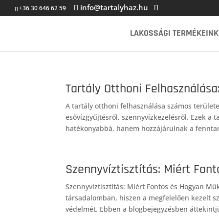
info@tartalyhaz.hu
+36 30 646 62 59
LAKOSSÁGI TERMÉKEINK
Tartály Otthoni Felhasználása
A tartály otthoni felhasználása számos területe
esővízgyűjtésről, szennyvízkezelésről. Ezek a
hatékonyabbá, hanem hozzájárulnak a fenntar
Szennyvíztisztítás: Miért Fo
Szennyvíztisztítás: Miért Fontos és Hogyan Műk
társadalomban, hiszen a megfelelően kezelt sze
védelmét. Ebben a blogbejegyzésben áttekintjü