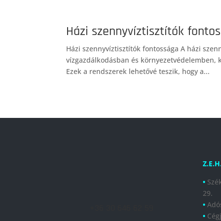
Házi szennyvíztisztítók fonto
Házi szennyvíztisztítók fontossága A házi szenn
vízgazdálkodásban és környezetvédelemben, kü
Ezek a rendszerek lehetővé teszik, hogy a...
Z.E.H
•
Szék
29.
•
Adó
+36 30 646 62 59
•
Cég