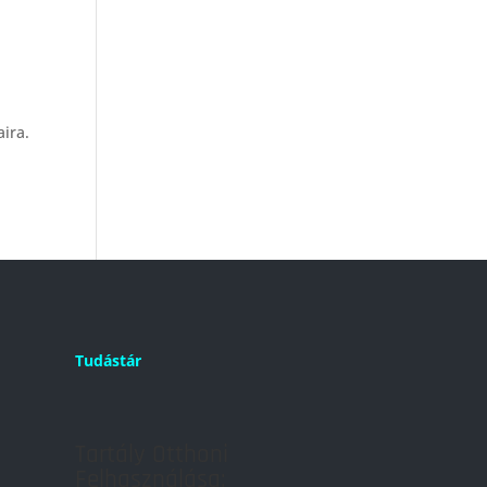
ira.
Tudástár
Tartály Otthoni
Felhasználása: