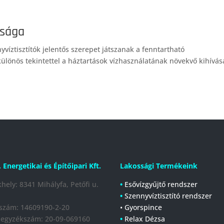
ssága
yvíztisztítók jelentős szerepet játszanak a fenntartható
lönös tekintettel a háztartások vízhasználatának növekvő kihívása
. Energetikai és Építőipari Kft.
Lakossági Termékeink
hely: 8341 Mihályfa, Petőfi u.
•
Esővízgyűjtő rendszer
•
Szennyvíztisztító rendszer
szám: 14609190-2-20
• Gyorspince
jegyzékszám:
20-09-069160
•
Relax Dézsa