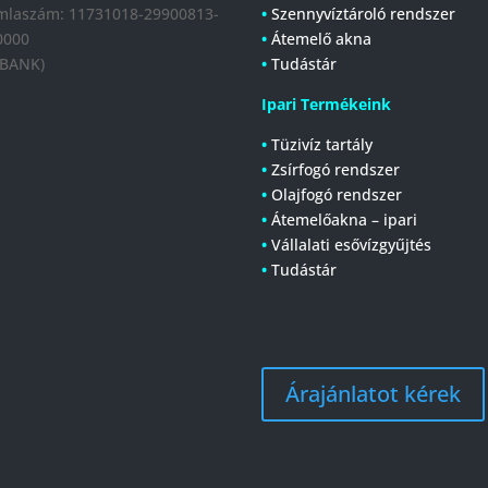
mlaszám:
11731018-29900813-
•
Szennyvíztároló rendszer
0000
•
Átemelő akna
 BANK)
•
Tudástár
Ipari Termékeink
•
Tüzivíz tartály
•
Zsírfogó rendszer
•
Olajfogó rendszer
•
Átemelőakna – ipari
•
Vállalati esővízgyűjtés
•
Tudástár
Árajánlatot kérek