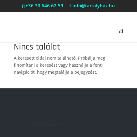
+36 30 646 62 59
info@tartalyhaz.hu
Nincs találat
A keresett oldal nem található. Próbálja meg
finomítani a keresést vagy használja a fenti
navigációt, hogy megtalálja a bejegyzést.
+36 30 646 62 59