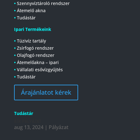
•
Szennyvíztároló rendszer
•
Átemelő akna
•
Tudástár
Ipari Termékeink
•
Tüzivíz tartály
•
Zsírfogó rendszer
•
Olajfogó rendszer
•
Átemelőakna – ipari
•
Vállalati esővízgyűjtés
•
Tudástár
Árajánlatot kérek
Tudástár
ÁTK PÁLYÁZAT
aug 13, 2024
|
Pályázat