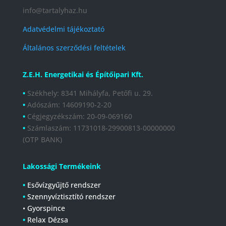
info@tartalyhaz.hu
Adatvédelmi tájékoztató
Általános szerződési feltételek
Z.E.H. Energetikai és Építőipari Kft.
•
Székhely: 8341 Mihályfa, Petőfi u. 29.
•
Adószám: 14609190-2-20
•
Cégjegyzékszám:
20-09-069160
•
Számlaszám:
11731018-29900813-00000000
(OTP BANK)
Lakossági Termékeink
•
Esővízgyűjtő rendszer
•
Szennyvíztisztító rendszer
• Gyorspince
•
Relax Dézsa